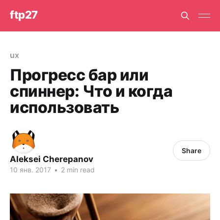
ftp27
ux
Прогресс бар или
спиннер: Что и когда
использовать
Share
Aleksei Cherepanov
10 янв. 2017
•
2 min read