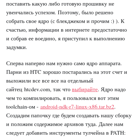
поставить какую либо готовую прошивку не
увенчались успехом. Поэтому, было решено
собрать свое ядро (с блекджеком и прочим :) ). К
счастью, информации в интернете предостаточно
и собрав ее воедино, я приступил к выполнению
задумки.
Сперва наперво нам нужно само ядро аппарата.
Парни из HTC хорошо постарались на этот счет и
выложили все все все на отдельный
сайтец htcdev.com, так что
выбирайте
. Ядро надо
чем то компилировать, я пользовался вот этим
toolchain-ом -
android-ndk-r7-linux-x86.tar.bz2
.
Создадим папочку где будем создавать нашу сборку
и положим содержимое архивов туда. Далее нам
следует добавить инструменты тулчейна в PATH: