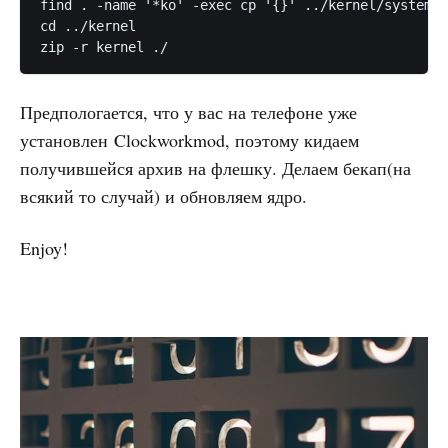
find . -name '*ko' -exec cp '{}' ../kernel/system/l
cd ../kernel

zip -r kernel ./
Предпологается, что у вас на телефоне уже
установлен Clockworkmod, поэтому кидаем
получившейся архив на флешку. Делаем бекап(на
всякий то случай) и обновляем ядро.
Enjoy!