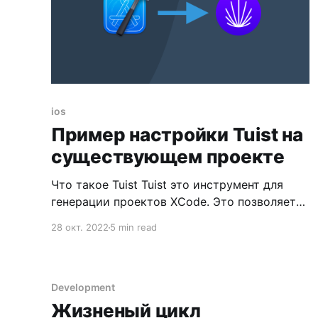
ios
Пример настройки Tuist на
существующем проекте
Что такое Tuist Tuist это инструмент для
генерации проектов XCode. Это позволяет
организовать структуру проекта и
28 окт. 2022
5 min read
автоматизировать конфигурацию
зависимостей более удобным способом.
Такое решение отлично подходит для тех у
кого есть множество проектов которые
Development
зависят от одной кодовой базы или для тех
Жизненый цикл