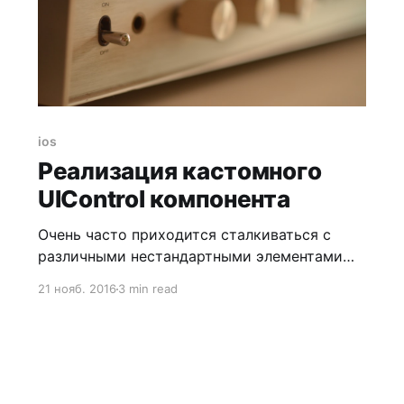
ios
Реализация кастомного
UIControl компонента
Очень часто приходится сталкиваться с
различными нестандартными элементами
интерфейса, когда имплементация от уже
21 нояб. 2016
3 min read
готовых элементов не удобна да и затратила
бы много времени и сил, нагромождая
проект огромным количеством костылей,
приходится прибегать к реализации
собственных компонентов. Разберем задачу