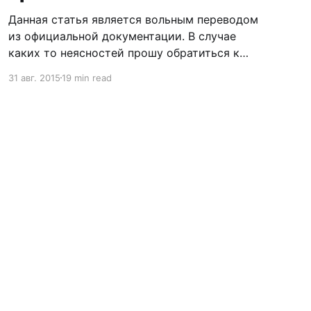
Данная статья является вольным переводом
из официальной документации. В случае
каких то неясностей прошу обратиться к
первоисточнику: App Programming Guide for
31 авг. 2015
19 min read
iOS
[https://developer.apple.com/library/ios/docum
entation/iPhone/Conceptual/iPhoneOSProgram
mingGuide/BackgroundExecution/BackgroundE
xecution.html#//apple_ref/doc/uid/TP40007072
-CH4-SW1] Когда пользователь не активно
пользуется вашим приложением, система